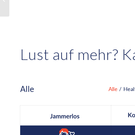
effektiver machst und
selbst stille...
Lust auf mehr? 
Alle
Alle
/
Heal