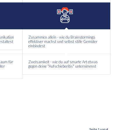
unikation
Zusammen allein - wie du Brainstormings
estaltest
effektiver machst und selbst stille Gemüter
einbindest
Raum für
Zweisamkeit - wie du auf smarte Art etwas
iter
gegen deine "Aufschieberitis" unternimmst
Seite 1 von 4