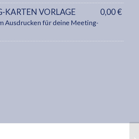
G-KARTEN VORLAGE
0,00
€
m Ausdrucken für deine Meeting-