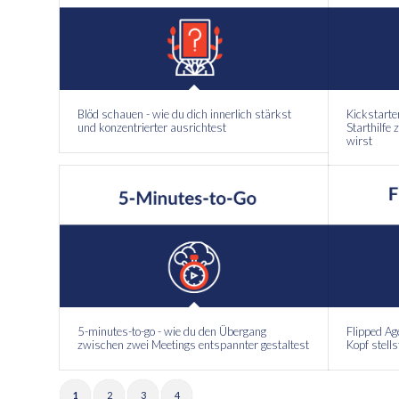
Blöd schauen - wie du dich innerlich stärkst
Kickstarte
und konzentrierter ausrichtest
Starthilfe
wirst
5-minutes-to-go - wie du den Übergang
Flipped Ag
zwischen zwei Meetings entspannter gestaltest
Kopf stell
1
2
3
4