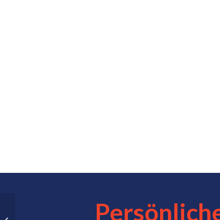
Persönlich
5-minutes-to-go – wie
du den Übergang