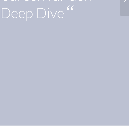
„
“
Deep Dive