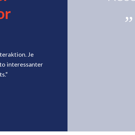
or
teraktion. Je
sto interessanter
s.“