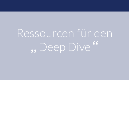
Ressourcen für den
„
“
Deep Dive